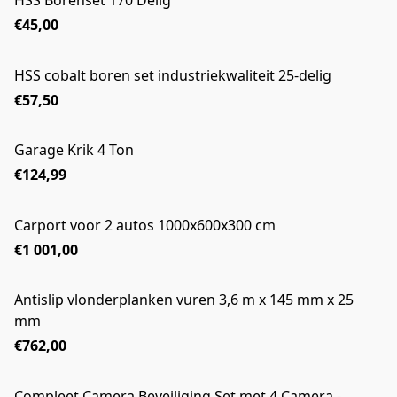
HSS Borenset 170 Delig
NIEUW
€45,00
HSS cobalt boren set industriekwaliteit 25-delig
NIEUW
€57,50
Garage Krik 4 Ton
NIEUW
€124,99
Carport voor 2 autos 1000x600x300 cm
€1 001,00
Antislip vlonderplanken vuren 3,6 m x 145 mm x 25
mm
€762,00
Compleet Camera Beveiliging Set met 4 Camera -